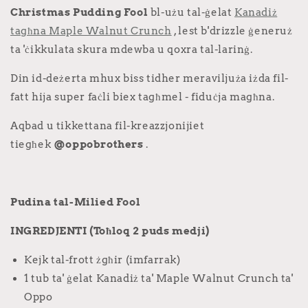
Christmas Pudding Fool
bl-użu tal-ġelat
Kanadiż
tagħna Maple Walnut Crunch
, lest b'drizzle ġeneruż
ta 'ċikkulata skura mdewba u qoxra tal-larinġ.
Din id-deżerta mhux biss tidher meraviljuża iżda fil-
fatt hija super faċli biex tagħmel - fiduċja magħna.
Aqbad u tikkettana fil-kreazzjonijiet
tiegħek
@oppobrothers
.
Pudina tal-Milied Fool
INGREDJENTI (Toħloq 2 puds medji)
Kejk tal-frott żgħir (imfarrak)
1 tub ta' ġelat Kanadiż ta' Maple Walnut Crunch ta'
Oppo