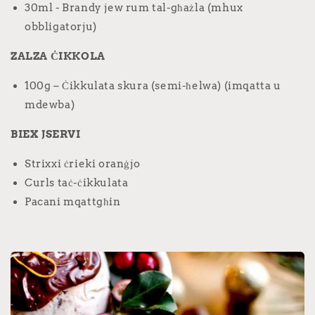
30ml - Brandy jew rum tal-għażla (mhux
obbligatorju)
ZALZA ĊIKKOLA
100g – Ċikkulata skura (semi-ħelwa) (imqatta u
mdewba)
BIEX JSERVI
Strixxi ċrieki oranġjo
Curls taċ-ċikkulata
Pacani mqattgħin