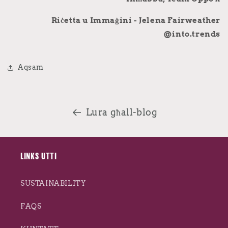
Riċetta u Immaġini - Jelena Fairweather
@into.trends
Aqsam
Lura għall-blog
LINKS UTTI
SUSTAINABILITY
FAQS