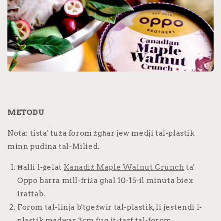
METODU
Nota: tista' tuża forom żgħar jew medji tal-plastik
minn pudina tal-Milied.
Ħalli l-ġelat
Kanadiż Maple Walnut Crunch
ta'
Oppo barra mill-friża għal 10-15-il minuta biex
irattab.
Forom tal-linja b'tgeżwir tal-plastik, li jestendi l-
plastik madwar 3cm fuq it-tarf tal-forom