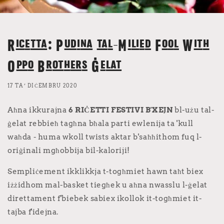
Ricetta: Pudina tal-Milied Fool With
Oppo Brothers Ġelat
17 TA’ DIĊEMBRU 2020
Aħna ikkurajna
6 RIĊETTI FESTIVI B'XEJN
bl-użu tal-
ġelat rebbieħ tagħna bħala parti ewlenija ta 'kull
waħda - huma wkoll twists aktar b'saħħithom fuq l-
oriġinali mgħobbija bil-kaloriji!
Sempliċement ikklikkja t-togħmiet hawn taħt biex
iżżidhom mal-basket tiegħek u aħna nwasslu l-ġelat
direttament f'biebek sabiex ikollok it-togħmiet it-
tajba f'idejna.