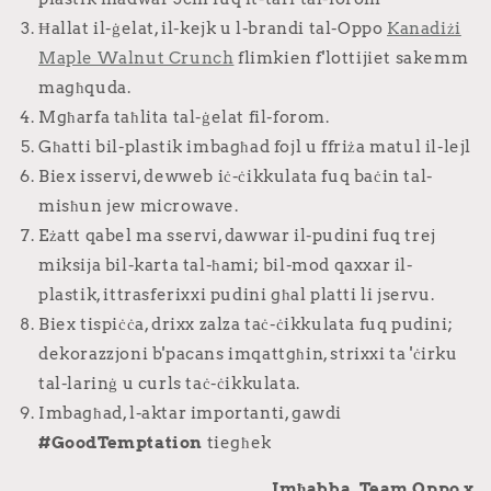
Ħallat il-ġelat, il-kejk u l-brandi tal-Oppo
Kanadiżi
Maple Walnut Crunch
flimkien f'lottijiet sakemm
magħquda.
Mgħarfa taħlita tal-ġelat fil-forom.
Għatti bil-plastik imbagħad fojl u ffriża matul il-lejl
Biex isservi, dewweb iċ-ċikkulata fuq baċin tal-
misħun jew microwave.
Eżatt qabel ma sservi, dawwar il-pudini fuq trej
miksija bil-karta tal-ħami; bil-mod qaxxar il-
plastik, ittrasferixxi pudini għal platti li jservu.
Biex tispiċċa, drixx zalza taċ-ċikkulata fuq pudini;
dekorazzjoni b'pacans imqattgħin, strixxi ta 'ċirku
tal-larinġ u curls taċ-ċikkulata.
Imbagħad, l-aktar importanti, gawdi
#GoodTemptation
tiegħek
Imħabba, Team Oppo x