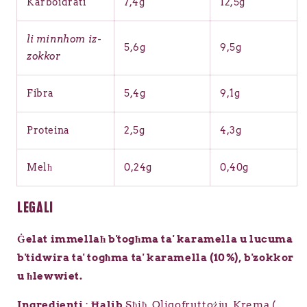
Karboidrati
7,4g
12,5g
li minnhom iz-
5,6g
9,5g
zokkor
Fibra
5,4g
9,1g
Proteina
2,5g
4,3g
Melħ
0,24g
0,40g
LEGALI
Ġelat immellaħ b'togħma ta' karamella u lucuma
b'tidwira ta' togħma ta' karamella (10%), b'zokkor
u ħlewwiet.
Ingredjenti
:
Ħalib
Sħiħ, Oligofruttożju, Krema (