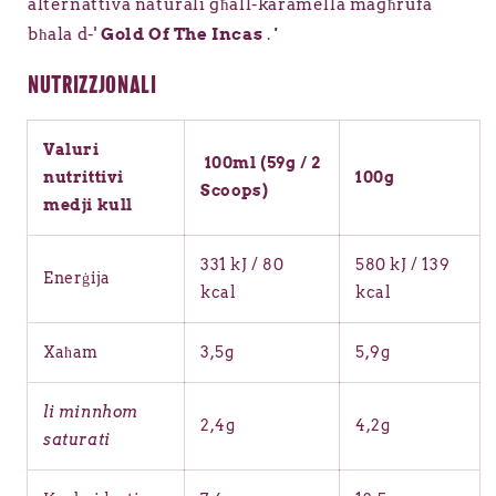
alternattiva naturali għall-karamella magħrufa
bħala d-'
Gold Of The Incas
.
'
NUTRIZZJONALI
Valuri
100ml (59g / 2
nutrittivi
100g
Scoops)
medji kull
331 kJ / 80
580 kJ / 139
Enerġija
kcal
kcal
Xaħam
3,5g
5,9g
li minnhom
2,4g
4,2g
saturati