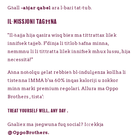
Għall
-aħjar qabel
ara l-bażi tat-tub.
IL-MISSJONI TAGĦNA
"Il-ħajja hija qasira wisq biex ma tittrattax lilek
innifsek tajjeb. F'dinja li titlob ħafna minna,
nemmnu li li tittratta lilek innifsek mhux lussu, hija
neċessità!"
Aħna noħolqu ġelat rebbieħ bl-indulġenza kollha li
tistenna IMMA b'sa 60% inqas kaloriji u zokkor
minn marki premium regolari. Allura ma Oppo
Brothers , tista':
TREAT YOURSELF WELL, ANY DAY .
Għaliex ma jsegwuna fuq social? Iċċekkja
@OppoBrothers.