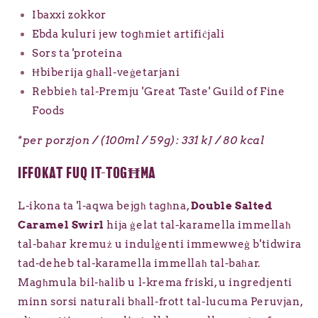
Ibaxxi zokkor
Ebda kuluri jew togħmiet artifiċjali
Sors ta 'proteina
Ħbiberija għall-veġetarjani
Rebbieħ tal-Premju 'Great Taste' Guild of Fine
Foods
*per porzjon / (100ml / 59g): 331 kJ / 80 kcal
IFFOKAT FUQ IT-TOGĦMA
L-ikona ta 'l-aqwa bejgħ tagħna,
Double Salted
Caramel Swirl
hija ġelat tal-karamella immellaħ
tal-baħar kremuż u indulġenti immewweġ b'tidwira
tad-deheb tal-karamella immellaħ tal-baħar.
Magħmula bil-ħalib u l-krema friski, u ingredjenti
minn sorsi naturali bħall-frott tal-lucuma Peruvjan,