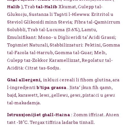
Ħalib
), Trab
tal-Ħalib
Xkumat, Ġulepp tal-
Glukożju, Sustanza li Tagħti l-Ħlewwa: Eritritol u
Steviol Glikosidi minn Stevia; Fibra tal-Qamħirrum
Solubbli, Trab tal-Lucuma (0.6%), Lamtu,
Emulsifikant: Mono- u Digliċeridi ta' Aċidi Grassi;
Togħmiet Naturali, Stabbilizzaturi: Pektini, Gomma
tal-Fażola tal-Ħarrub, Gomma tal-Guar; Melħ,
Ġulepp taz-Zokkor Karamellizzat, Regolatur tal-
Aċidità: Ċitrat tas-Sodju.
Għal allerġeni,
inklużi ċereali li fihom glutina, ara
l-ingredjenti
b'tipa grassa
.
Jista’ jkun fih qamħ,
bajd, karawett, lewż, ġellewż, ġewż, pistaċċi u ġewż
tal-makadamja.
Istruzzjonijiet għall-Ħażna
: Żomm iffriżat. Aħżen
taħt -18°C. Terġax tiffriża ladarba tinħall.