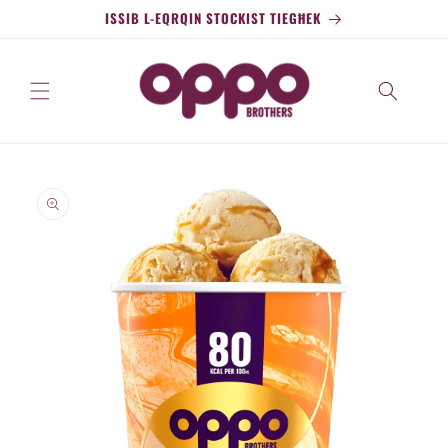
Aqbeż
ISSIB L-EQRQIN STOCKIST TIEGĦEK
għall-
kontenut
Aqbeż għall-
informazzjoni
tal-prodott