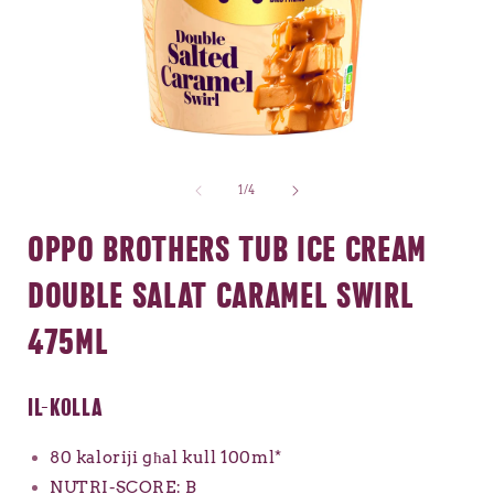
Miftuħa
I
tal-
i
midja
minn
1
/
4
1
b'modal
OPPO BROTHERS TUB ICE CREAM
DOUBLE SALAT CARAMEL SWIRL
475ML
IL-KOLLA
80 kaloriji għal kull 100ml*
NUTRI-SCORE: B